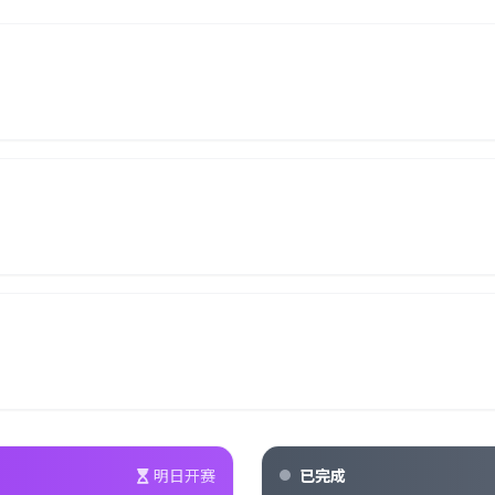
明日开赛
已完成