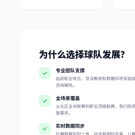
为什么选择球队发展？
专业团队支撑
由前职业球员、资深教练和数据科学家组
咨询服务。
全场景覆盖
从社区业余联赛到职业顶级联赛，我们的
理需求。
实时数据同步
比赛数据实时上传，战术板即时共享，让