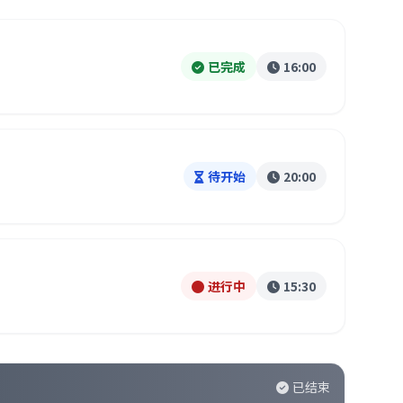
已完成
16:00
待开始
20:00
进行中
15:30
已结束