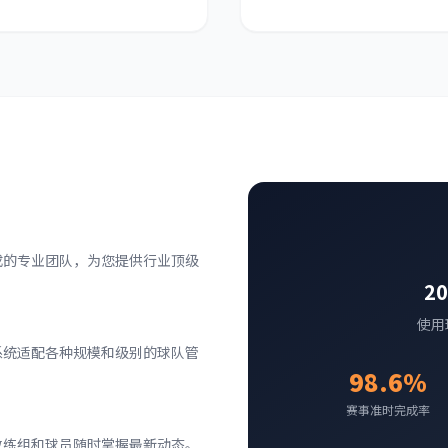
成的专业团队，为您提供行业顶级
2
使用
系统适配各种规模和级别的球队管
98.6%
赛事准时完成率
教练组和球员随时掌握最新动态。