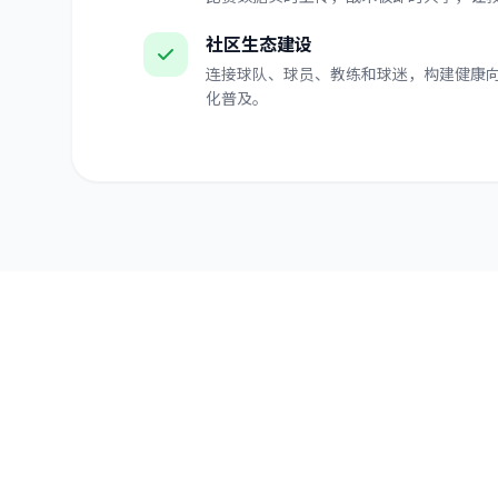
社区生态建设
连接球队、球员、教练和球迷，构建健康
化普及。