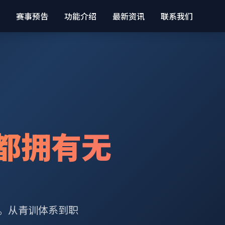
赛事预告
功能介绍
最新资讯
联系我们
都拥有无
。从青训体系到职