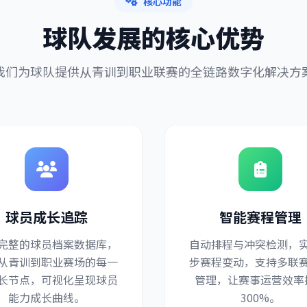
核心功能
球队发展的核心优势
我们为球队提供从青训到职业联赛的全链路数字化解决方
球员成长追踪
智能赛程管理
完整的球员档案数据库，
自动排程与冲突检测，
从青训到职业赛场的每一
步赛程变动，支持多联
长节点，可视化呈现球员
管理，让赛事运营效率
能力成长曲线。
300%。